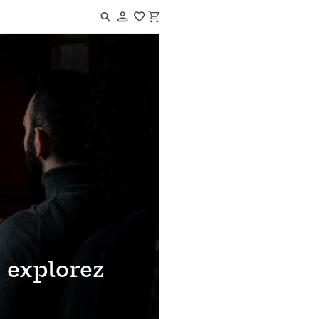
Navigated to Dans le noir ? explorez vos sens
? explorez