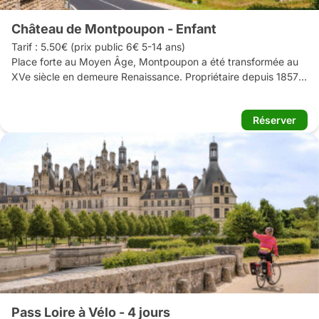
Château de Montpoupon - Enfant
Tarif : 5.50€ (prix public 6€ 5-14 ans)

Place forte au Moyen Âge, Montpoupon a été transformée au 
XVe siècle en demeure Renaissance. Propriétaire depuis 1857, 
la famille la Motte Saint-Pierre a su moderniser le château, dans 
les années 20, pour en faire une résidence confortable. Le 
Réserver
château, vous plonge dans l’intimité familiale des propriétaires 
à travers une visite libre et sonorisée dans un château 
entièrement meublé, des cuisines à la salle à manger en 
passant par les appartements privés. Les communs vous font 
découvrir la passion de la famille pour le cheval et la vènerie au 
travers des écuries, selleries, voitures hippomobiles, tableaux 
d’artistes et Carrés Hermès.  

Une promenade forestière est ouverte dans le parc du 
château. 

Parcours de visite adapté aux enfants avec le livret "Solange 
enquête à Montpoupon".
Pass Loire à Vélo - 4 jours