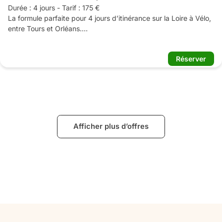
Durée : 4 jours - Tarif : 175 €

La formule parfaite pour 4 jours d’itinérance sur la Loire à Vélo, 
entre Tours et Orléans.

Le Pass Loire à Vélo est une formule tout compris (hors 
hébergement et dîner) qui vous permet de découvrir le Val de 
Réserver
Loire à votre rythme, sans vous soucier de l'organisation. 
Pendant 4 jours, prenez le temps de visiter les châteaux 
emblématiques, de flâner dans les villages de caractère, de 
savourer les spécialités locales et de multiplier les découvertes 
au fil de la Loire.

Avec 4 points de location et de restitution des vélos à Tours, 
Afficher plus d’offres
Amboise, Blois et Orléans, choisissez librement votre itinéraire 
et profitez d'une itinérance en toute liberté.

Votre Pass comprend

	La location d'un vélo classique avec casque (vélo à 
assistance électrique disponible avec supplément)

	4 déjeuners et 4 goûters à choisir parmi les établissements 
partenaires
