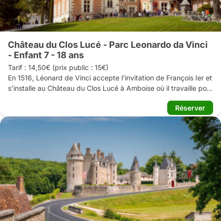
La taverne de la forteresse propose fouées, salades, 
planchettes et autres gourmandises.

Réouverture en Avril
Château du Clos Lucé - Parc Leonardo da Vinci
- Enfant 7 - 18 ans
Tarif : 14,50€ (prix public : 15€) 

En 1516, Léonard de Vinci accepte l’invitation de François Ier et 
s’installe au Château du Clos Lucé à Amboise où il travaille pour 
le Roi à de nombreux projets. Il apporte de Rome ses carnets et 
Réserver
trois de ses œuvres majeures : la Joconde, la Sainte Anne et le 
Saint Jean Baptiste, conservées aujourd’hui au Louvre. 
Prolifique et inspiré, il travaille comme ingénieur, architecte et 
metteur en scène organisant pour la Cour des fêtes 
somptueuses. Le 2 mai 1519, il s’éteint dans sa chambre.

La demeure, son parc - véritable musée de plein air - et les 
Galeries Léonard de Vinci peintre et architecte vous invitent à 
découvrir les multiples facettes de ce génie à travers ses 
ateliers restitués, les maquettes de ses inventions ou encore un 
spectacle immersif présentant ses 17 chefs-d’œuvre...