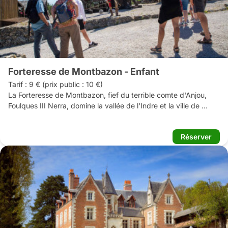
Forteresse de Montbazon - Enfant
Tarif : 9 € (prix public : 10 €) 

La Forteresse de Montbazon, fief du terrible comte d'Anjou, 
Foulques III Nerra, domine la vallée de l'Indre et la ville de 
Montbazon, du haut de son éperon rocheux. Elle représente 
l'une de nos plus anciennes constructions militaires. Abritant le 
Réserver
plus vieux donjon de France encore debout, son histoire 
s'étend de la fin du Xe siècle jusqu'au XVe. En plus d'une visite 
guidée particulièrement immersive, on y découvre les métiers 
du Moyen Âge sous forme de saynètes et de démonstrations : 
machines de guerre en action, mestre d'arme, tailleur de pierre, 
potier, herboriste, calligraphe... 

Les enfants s'essayent aux nombreux jeux médiévaux et 
repartent avec leur diplôme de chevalier de la forteresse !
