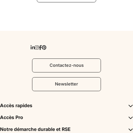
Contactez-nous
Newsletter
Accès rapides
Inspirations
Accès Pro
Incontournables
Agence Réceptive / DMC
Notre démarche durable et RSE
Agenda