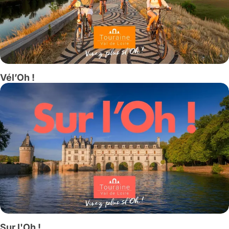
Vél’Oh !
Sur l'Oh !