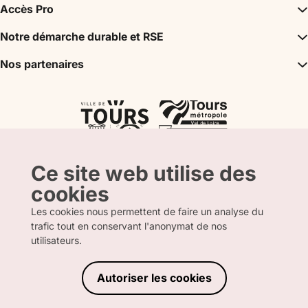
Inspirations
Accès Pro
Incontournables
Agence Réceptive / DMC
Notre démarche durable et RSE
Agenda
Bureau des Congrès
Mon séjour
Un tourisme durable
Nos partenaires
Espace Partenaire
Tours City Pass
Label Tourisme & Handicap
Presse
Val de Loire Box
Nos partenaires
Label Accueil Vélo
La boutique
Atout France
Label Clef Verte
CRT Centre Val de Loire
L’Agence Départementale du Tourisme
Ce site web utilise des
cookies
Les cookies nous permettent de faire un analyse du
trafic tout en conservant l'anonymat de nos
FRANCAIS
ANGLAIS
utilisateurs.
Autoriser les cookies
MENTIONS LÉGALES
POLITIQUE DE CONFIDENTIALITÉ