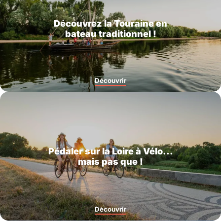
Découvrez la Touraine en
bateau traditionnel !
Découvrir
Pédaler sur la Loire à Vélo...
mais pas que !
Découvrir