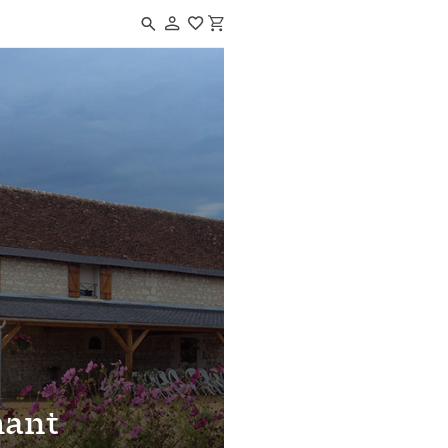
Navigated to Au Pré Charmant
mant