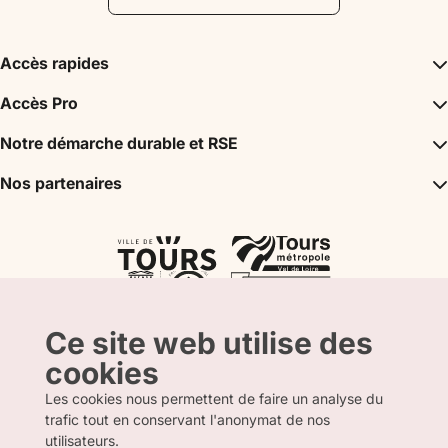
florissante, la ville hé
ensemble homogène 
anciennes et d’édific
Accès rapides
l’on découvre au fil de
Inspirations
Accès Pro
Cette visite est labeli
Incontournables
d’Histoire.
Agence Réceptive / DMC
Notre démarche durable et RSE
Agenda
Bureau des Congrès
Mon séjour
Un tourisme durable
Nos partenaires
Espace Partenaire
Tours City Pass
Label Tourisme & Handicap
Presse
Val de Loire Box
Nos partenaires
Label Accueil Vélo
La boutique
Atout France
Label Clef Verte
CRT Centre Val de Loire
L’Agence Départementale du Tourisme
Ce site web utilise des
cookies
Les cookies nous permettent de faire un analyse du
trafic tout en conservant l'anonymat de nos
FRANCAIS
ANGLAIS
utilisateurs.