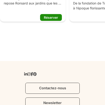
repose Ronsard aux jardins que les 
De la fondation de To
chanoines du XIIème siècle voyaient 
à l’époque florissante
comme un « paradis sur terre », 
Renaissance, découvre
Réserver
l’ancien monastère a conservé sa 
travers les grandes 
dimension historique, spirituelle et 
histoire sous la cond
poétique. Il offre aujourd’hui de 
conférencier.

multiples parcours de visite qui relient 
les époques et les arts par le prisme 
La ville de Tours est 
de l’architecture, de la poésie et de 
siècle sur la rive gau
l’art contemporain. 

Au Moyen Âge, deux 
Sa programmation éclectique, ses 
distincts se développe
aménagements qui convoquent les 
autour de la Cathédra
cinq sens et sa médiation interactive 
d’une immense collég
sont autant d’invitations à apprendre, 
saint Martin, le secte
se laisser surprendre et se détendre, 
Châteauneuf, égalem
en famille ou entre amis. 

le nom de Vieux Tours
Le prieuré Saint-Cosme est un lieu 
royale de 1440 à 1520
hors du temps, dont les formes ne 
la fin du Moyen Âge 
Contactez-nous
cessent de se renouveler.
Renaissance, la réédif
quasi-totalité de se
urbaines. De cette é
Newsletter