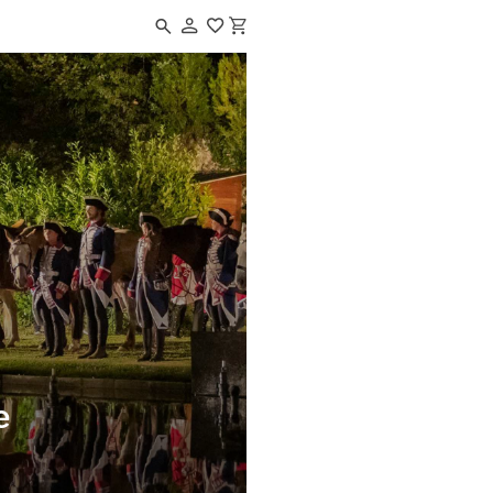
Navigated to Scénoféerie de Semblançay
e